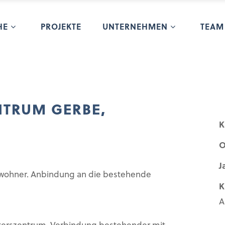
HE
PROJEKTE
UNTERNEHMEN
TEAM
NTRUM GERBE,
K
O
J
Bewohner. Anbindung an die bestehende
K
A